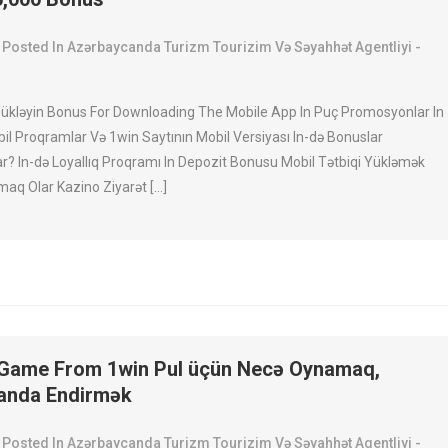
Posted In
Azərbaycanda Turizm Tourizim Və Səyahhət Agentliyi -
n
ne
ükləyin Bonus For Downloading The Mobile App In Puç Promosyonlar In
no
 Proqramlar Və 1win Saytının Mobil Versiyası In-də Bonuslar
 In-də Loyallıq Proqramı In Depozit Bonusu Mobil Tətbiqi Yükləmək
00
aq Olar Kazino Ziyarət […]
s
 Game From 1win Pul üçün Necə Oynamaq,
canda Endirmək
Posted In
Azərbaycanda Turizm Tourizim Və Səyahhət Agentliyi -