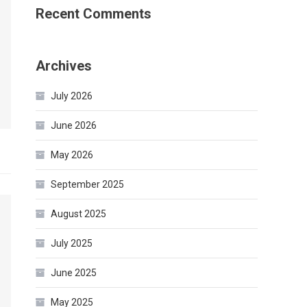
Recent Comments
Archives
July 2026
June 2026
May 2026
September 2025
August 2025
July 2025
June 2025
May 2025