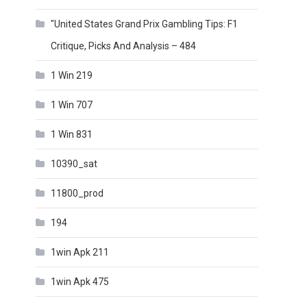
"United States Grand Prix Gambling Tips: F1
Critique, Picks And Analysis – 484
1 Win 219
1 Win 707
1 Win 831
10390_sat
11800_prod
194
1win Apk 211
1win Apk 475