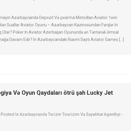
or
Oynayın Azərbaycanda Depozit Və çıxarma Metodları Aviator 1win
o
lən Suallar Aviator Oyunu – Azərbaycan Kazinosundan Fərqlər In
or
Olar? Poker In Aviator Azerbaijan Oyununda ən Təntənəli Əmsal
e
çmağa Davam Edir? In Azərbaycandakı Rəsmi Saytı Aviator Games […]
m
maq,
eqlər,
egiya Və Oyun Qaydaları ötrü şah Lucky Jet
,
baycanda
rmək
Posted In
Azərbaycanda Turizm Tourizim Və Səyahhət Agentliyi -
y