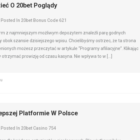
eć O 20bet Poglądy
Posted In
20bet Bonus Code 621
pany
form z najmniejszym możliwym depozytem znaleźli parę godnych
nieneś
y obok szansie dzisiejszego wpisu. Chcielibyśmy ostrzec, że ta strona
zieć
enionych możesz przeczytać w artykule “Programy afiliacyjne”. Klikając
y otrzymać prowizję od czasu kasyna. Nie wpływa to w […]
t
ądy
tu
epszej Platformie W Polsce
Posted In
20bet Casino 754