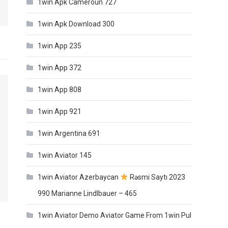
1win Apk Cameroun 727
1win Apk Download 300
1win App 235
1win App 372
1win App 808
1win App 921
1win Argentina 691
1win Aviator 145
1win Aviator Azerbaycan
Rəsmi Saytı 2023
990 Marianne Lindlbauer – 465
1win Aviator Demo Aviator Game From 1win Pul