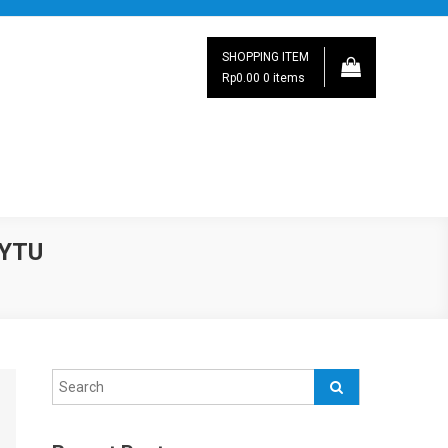
SHOPPING ITEM
Rp0.00
0 items
ZYTU