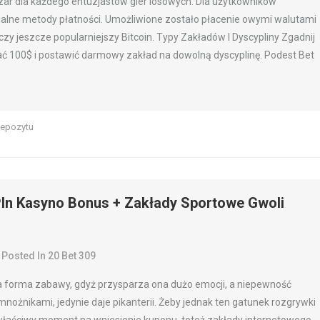
zar dla każdego entuzjastów gier losowych. Dla użytkowników
e
alne metody płatności. Umożliwione zostało płacenie owymi walutami
ady
y jeszcze popularniejszy Bitcoin. Typy Zakładów I Dyscypliny Zgadnij
ć 100$ i postawić darmowy zakład na dowolną dyscyplinę. Podest Bet
epszej
formie
ce
depozytu
Pln Kasyno Bonus + Zakłady Sportowe Gwoli
Posted In
20 Bet 309
t
na forma zabawy, gdyż przysparza ona dużo emocji, a niepewność
ożnikami, jedynie daje pikanterii. Żeby jednak ten gatunek rozgrywki