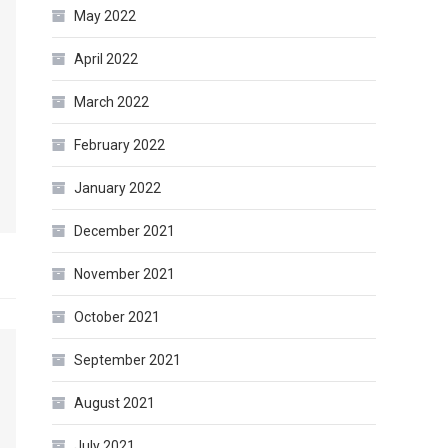
May 2022
April 2022
March 2022
February 2022
January 2022
December 2021
November 2021
October 2021
September 2021
August 2021
July 2021