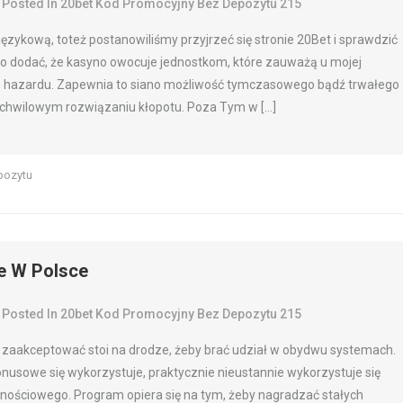
Posted In
20bet Kod Promocyjny Bez Depozytu 215
zieścia
ęzykową, toteż postanowiliśmy przyjrzeć się stronie 20Bet i sprawdzić
rto dodać, że kasyno owocuje jednostkom, które zauważą u mojej
ka
u hazardu. Zapewnia to siano możliwość tymczasowego bądź trwałego
chwilowym rozwiązaniu kłopotu. Poza Tym w […]
alna
yna
pozytu
e W Polsce
Posted In
20bet Kod Promocyjny Bez Depozytu 215
owsze
ie zaakceptować stoi na drodze, żeby brać udział w obydwu systemach.
ty
onusowe się wykorzystuje, praktycznie nieustannie wykorzystuje się
iężne
nościowego. Program opiera się na tym, żeby nagradzać stałych